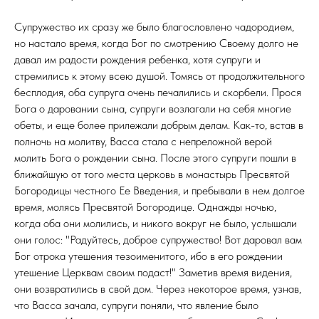
Супружество их сразу же было благословлено чадородием,
но настало время, когда Бог по смотрению Своему долго не
давал им радости рождения ребенка, хотя супруги и
стремились к этому всею душой. Томясь от продолжительного
бесплодия, оба супруга очень печалились и скорбели. Прося
Бога о даровании сына, супруги возлагали на себя многие
обеты, и еще более прилежали добрым делам. Как-то, встав в
полночь на молитву, Васса стала с непреложной верой
молить Бога о рождении сына. После этого супруги пошли в
ближайшую от того места церковь в монастырь Пресвятой
Богородицы честного Ее Введения, и пребывали в нем долгое
время, молясь Пресвятой Богородице. Однажды ночью,
когда оба они молились, и никого вокруг не было, услышали
они голос: "Радуйтесь, доброе супружество! Вот даровал вам
Бог отрока утешения тезоименитого, ибо в его рождении
утешение Церквам своим подаст!" Заметив время видения,
они возвратились в свой дом. Через некоторое время, узнав,
что Васса зачала, супруги поняли, что явление было