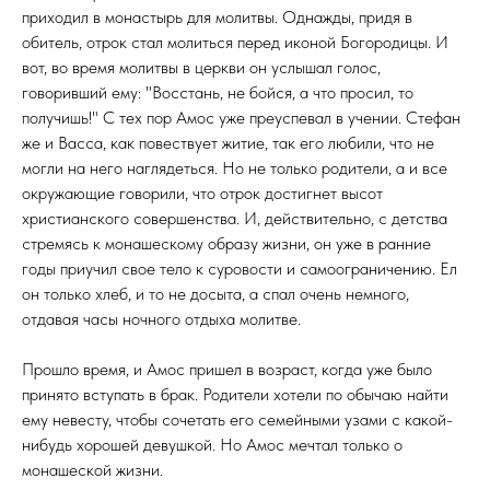
приходил в монастырь для молитвы. Однажды, придя в
обитель, отрок стал молиться перед иконой Богородицы. И
вот, во время молитвы в церкви он услышал голос,
говоривший ему: "Восстань, не бойся, а что просил, то
получишь!" С тех пор Амос уже преуспевал в учении. Стефан
же и Васса, как повествует житие, так его любили, что не
могли на него наглядеться. Но не только родители, а и все
окружающие говорили, что отрок достигнет высот
христианского совершенства. И, действительно, с детства
стремясь к монашескому образу жизни, он уже в ранние
годы приучил свое тело к суровости и самоограничению. Ел
он только хлеб, и то не досыта, а спал очень немного,
отдавая часы ночного отдыха молитве.
Прошло время, и Амос пришел в возраст, когда уже было
принято вступать в брак. Родители хотели по обычаю найти
ему невесту, чтобы сочетать его семейными узами с какой-
нибудь хорошей девушкой. Но Амос мечтал только о
монашеской жизни.