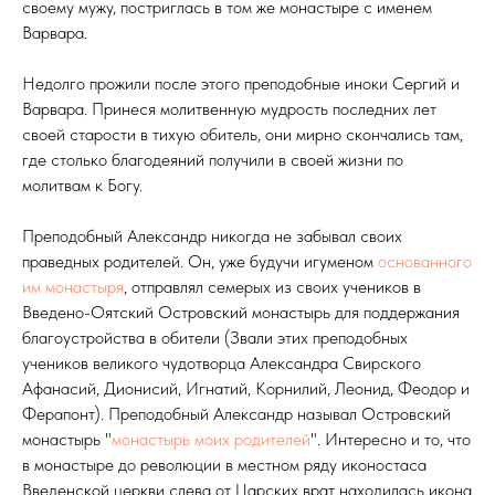
своему мужу, постриглась в том же монастыре с именем
Варвара.
Недолго прожили после этого преподобные иноки Сергий и
Варвара. Принеся молитвенную мудрость последних лет
своей старости в тихую обитель, они мирно скончались там,
где столько благодеяний получили в своей жизни по
молитвам к Богу.
Преподобный Александр никогда не забывал своих
праведных родителей. Он, уже будучи игуменом
основанного
им монастыря
, отправлял семерых из своих учеников в
Введено-Оятский Островский монастырь для поддержания
благоустройства в обители (Звали этих преподобных
учеников великого чудотворца Александра Свирского
Афанасий, Дионисий, Игнатий, Корнилий, Леонид, Феодор и
Ферапонт). Преподобный Александр называл Островский
монастырь "
монастырь моих родителей
". Интересно и то, что
в монастыре до революции в местном ряду иконостаса
Введенской церкви слева от Царских врат находилась икона