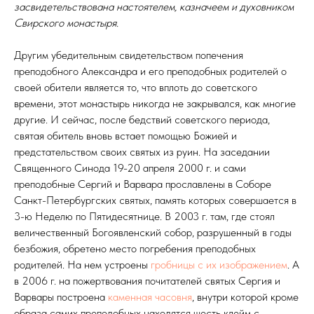
засвидетельствована настоятелем, казначеем и духовником
Свирского монастыря.
Другим убедительным свидетельством попечения
преподобного Александра и его преподобных родителей о
своей обители является то, что вплоть до советского
времени, этот монастырь никогда не закрывался, как многие
другие. И сейчас, после бедствий советского периода,
святая обитель вновь встает помощью Божией и
предстательством своих святых из руин. На заседании
Священного Синода 19-20 апреля 2000 г. и сами
преподобные Сергий и Варвара прославлены в Соборе
Санкт-Петербургских святых, память которых совершается в
3-ю Неделю по Пятидесятнице. В 2003 г. там, где стоял
величественный Богоявленский собор, разрушенный в годы
безбожия, обретено место погребения преподобных
родителей. На нем устроены
гробницы с их изображением
. А
в 2006 г. на пожертвования почитателей святых Сергия и
Варвары построена
каменная часовня
, внутри которой кроме
образа самих преподобных находятся шесть клейм с