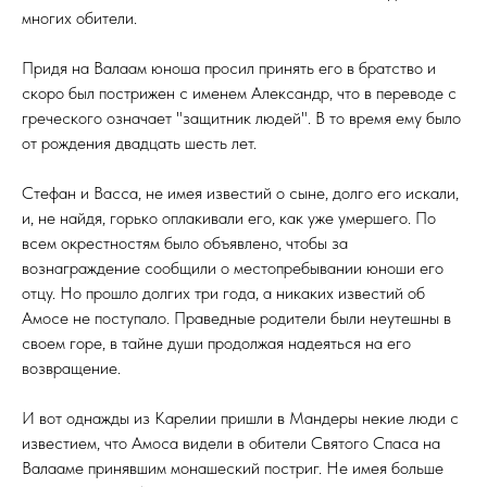
многих обители.
Придя на Валаам юноша просил принять его в братство и
скоро был пострижен с именем Александр, что в переводе с
греческого означает "защитник людей". В то время ему было
от рождения двадцать шесть лет.
Стефан и Васса, не имея известий о сыне, долго его искали,
и, не найдя, горько оплакивали его, как уже умершего. По
всем окрестностям было объявлено, чтобы за
вознаграждение сообщили о местопребывании юноши его
отцу. Но прошло долгих три года, а никаких известий об
Амосе не поступало. Праведные родители были неутешны в
своем горе, в тайне души продолжая надеяться на его
возвращение.
И вот однажды из Карелии пришли в Мандеры некие люди с
известием, что Амоса видели в обители Святого Спаса на
Валааме принявшим монашеский постриг. Не имея больше