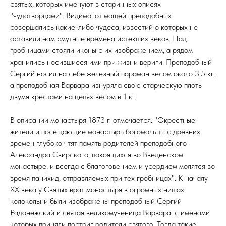
святых, которых именуют в старинных описях
"чудотворцами". Видимо, от мощей преподобных
совершались какие-либо чудеса, известий о которых не
оставили нам смутные времена истекших веков. Над
гробницами стояли иконы с их изображением, а рядом
хранились носившиеся ими при жизни вериги. Преподобный
Сергий носил на себе железный параман весом около 3,5 кг,
а преподобная Варвара изнуряла свою старческую плоть
двумя крестами на цепях весом в 1 кг.
В описании монастыря 1873 г. отмечается: "Окрестные
жители и посещающие монастырь богомольцы с древних
времен глубоко чтят память родителей преподобного
Александра Свирского, покоящихся во Введенском
монастыре, и всегда с благоговением и усердием молятся во
время панихид, отправляемых при тех гробницах". К началу
ХХ века у Святых врат монастыря в огромных нишах
колокольни были изображены преподобный Сергий
Радонежский и святая великомученица Варвара, с именами
которых приняли постриг родители святого. Тогда такие