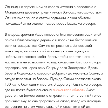
Однажды с поручением от своего игумена в соседнюю с
Мандерами деревню пришли иноки Валаамского монастыря.
От них Амос узнал о святой подвижнической обители,
находящейся на отдаленном острове Ладожского озера.
В скором времени Амос попросил благословения родителей
пойти в близлежащую деревню и просил не беспокоиться,
если он задержится. Сам же отправился в Валаамский
монастырь, не имея с собой ничего, кроме одежды и
небольшого запаса хлеба. Боясь, чтобы родители его не
настигли и не возвратили назад, юноша шел быстро и скоро
переправился через реку Свирь у села Заостровье. Вдоль
берега Ладожского озера он добрался до местечка Салми, а
оттуда переплыл на Валаам. Путь до Салми составлял около
180 км по безлюдным местам. В дороге у Рощинского озера,
где им позже будет основана
знаменитая обитель
, Амос
удостоился Божественного откровения. Таинственный голос
произнес ему во сне пророческие слова, предсказывающие
основание на этом месте славной и спасительной для