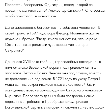
Пресвятой Богородицы Одигитрии, перед которой по
преданию молился святой Александр Свирский. Она всегда
особо почиталась в монастыре.
Даже царственные богомольцы не забывали монастыря. В
своей грамоте 1597 года царь Феодор Иоаннович жалует
игумена и братию "Введенскаго монастыря, что на реке
Ояте, где лежат родители чудотворца Александра
Свирскаго".
До начала XVIII века гробницы преподобных находились в
нижнем этаже Введенской церкви под приделом святых
апостолов Петра и Павла. Лежали они под спудом, то есть,
не доставаясь из-под земли. В 1721 году по указу Петра I
мощи святых, сохранившиеся лишь в виде костей, были
освидетельствованы архимандритом Свирского монастыря
Кириллом. После этого для них были построены новые
деревянные гробницы в Преображенском приделе
Богоявленской церкви, в которых и положили с честью мощи