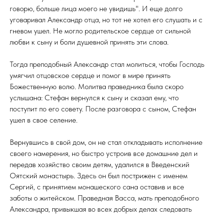
говорю, больше лица моего не увидишь". И еще долго
уговаривал Александр отца, но тот не хотел его слушать и с
гневом ушел. Не могло родительское сердце от сильной
любви к сыну и боли душевной принять эти слова.
Тогда преподобный Александр стал молиться, чтобы Господь
умягчил отцовское сердце и помог в мире принять
Божественную волю. Молитва праведника была скоро
услышана: Стефан вернулся к сыну и сказал ему, что
поступит по его совету. После разговора с сыном, Стефан
ушел в свое селение.
Вернувшись в свой дом, он не стал откладывать исполнение
своего намерения, но быстро устроив все домашние дел и
передав хозяйство своим детям, удалился в Введенский
Оятский монастырь. Здесь он был пострижен с именем
Сергий, с принятием монашеского сана оставив и все
заботы о житейском. Праведная Васса, мать преподобного
Александра, привыкшая во всех добрых делах следовать