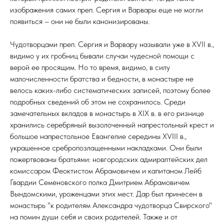
изображения самих преп. Сергия и Варвары еще не могли
появиться – они не были канонизированы.
Чудотворцами преп. Сергия и Варвару называли уже в XVII в.,
видимо у их гробниц бывали случаи чудесной помощи с
верой ее просящим. Но то время, видимо, в силу
малочисленности братства и бедности, в монастыре не
велось каких-либо систематических записей, поэтому более
подробных сведений об этом не сохранилось. Среди
замечательных вкладов в монастырь в XIX в. в его ризнице
хранились серебряный вызолоченный напрестольный крест и
большое напрестольное Евангелие середины XVIII в.,
украшенное сребропозлащенными накладками. Они были
пожертвованы братьями: новгородских адмиралтейских дел
комиссаром Феоктистом Абрамовичем и капитаном Лейб
Гвардии Семеновского полка Дмитрием Абрамовичем
Вындомскими, уроженцами этих мест. Дар был принесен в
монастырь "к родителям Александра чудотворца Свирского"
на помин души себя и своих родителей. Также и от