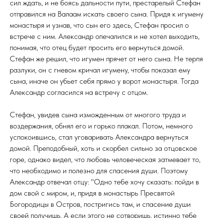
сил ждать, и не боясь дальности пути, престарелый Стефан
отправился на Валаам искать своего сына. Придя к игумену
монастыря и узнав, что сын его здесь, Стефан просил о
встрече с ним. Александр опечалился и не хотел выходить,
понимая, что отец будет просить его вернуться домой.
Стефан же решил, что игумен прячет от него сына. Не терпя
разлуки, он с гневом кричал игумену, чтобы показал ему
сына, иначе он убьет себя прямо у ворот монастыря. Тогда
Александр согласился на встречу с отцом.
Стефан, увидев сына изможденным от многого труда и
воздержания, обнял его и горько плакал. Потом, немного
успокоившись, стал уговаривать Александра вернуться
домой. Преподобный, хоть и скорбел сильно за отцовское
горе, однако видел, что любовь человеческая затмевает то,
что необходимо и полезно для спасения души. Поэтому
Александр отвечал отцу: "Одно тебе хочу сказать: пойди в
дом свой с миром, и, придя в монастырь Пресвятой
Богородицы в Остров, постригись там, и спасение души
своей получишь. А если этого не сотворишь, истинно тебе