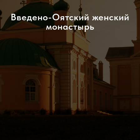
Введено-Оятский женский
монастырь