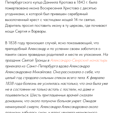
Петербургского купца Даниила Кротова в 1843 г. была
пожертвована икона Воскресения Христова с десятью
угодниками, к которой был привешен серебряный
вызолоченный крест с частицами мощей 14-ти святых.
Даритель просил поставить икону в ту церковь, где почивают
мощи Сергия и Варвары.
В 1838 году произошел случай, ясно показывающий, что
преподобный Александр и по успении своем заботится о
памяти своих праведных родителей и месте их упокоения.
На
праздник Святой Троицы в
Александро-Свирский монастырь
приехала из Санкт-Петербурга вдова Александра
Александровна Михайлова. Она рассказала о себе, что
целый год страдала сильным отеком всего тела. К февралю
1838 года болезнь ее усилилась настолько, что она была уже
не в состоянии не только встать с постели, но даже и
пошевелиться. Шесть приглашенных врачей сказали
домашним, что около полуночи больная умрет. Ожидая
неминуемой смерти, Александра Александровна около
полуночи забылась сном, и вдруг увидела незнакомого