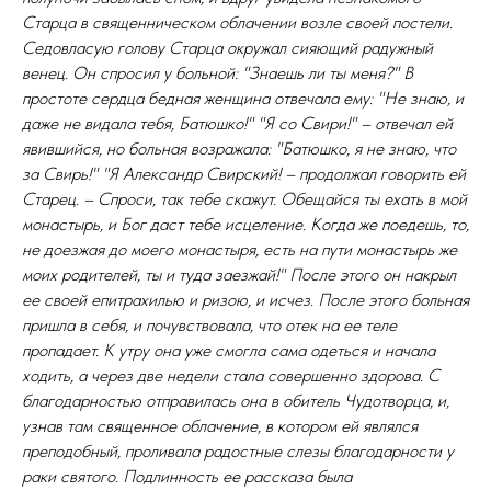
Старца в священническом облачении возле своей постели.
Седовласую голову Старца окружал сияющий радужный
венец. Он спросил у больной: "Знаешь ли ты меня?" В
простоте сердца бедная женщина отвечала ему: "Не знаю, и
даже не видала тебя, Батюшко!" "Я со Свири!" – отвечал ей
явившийся, но больная возражала: "Батюшко, я не знаю, что
за Свирь!" "Я Александр Свирский! – продолжал говорить ей
Старец. – Спроси, так тебе скажут. Обещайся ты ехать в мой
монастырь, и Бог даст тебе исцеление. Когда же поедешь, то,
не доезжая до моего монастыря, есть на пути монастырь же
моих родителей, ты и туда заезжай!" После этого он накрыл
ее своей епитрахилью и ризою, и исчез. После этого больная
пришла в себя, и почувствовала, что отек на ее теле
пропадает. К утру она уже смогла сама одеться и начала
ходить, а через две недели стала совершенно здорова. С
благодарностью отправилась она в обитель Чудотворца, и,
узнав там священное облачение, в котором ей являлся
преподобный, проливала радостные слезы благодарности у
раки святого. Подлинность ее рассказа была