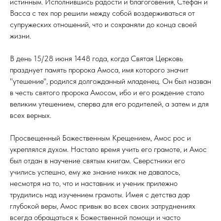
истинным. Исполнившись радости и благоговения, Стефан и
Васса с тех пор решили между собой воздерживаться от
супружеских отношений, что и сохраняли до конца своей
жизни.
В день 15/28 июня 1448 года, когда Святая Церковь
празднует память пророка Амоса, имя которого значит
"утешение", родился долгожданный младенец. Он был назван
в честь святого пророка Амосом, ибо и его рождение стало
великим утешением, сперва для его родителей, а затем и для
всех верных.
Просвещенный Божественным Крещением, Амос рос и
укреплялся духом. Настало время учить его грамоте, и Амос
был отдан в научение святым книгам. Сверстники его
учились успешно, ему же знание никак не давалось,
несмотря на то, что и наставник и ученик прилежно
трудились над изучением грамоты. Имея с детства дар
глубокой веры, Амос привык во всех своих затруднениях
всегда обращаться к Божественной помощи и часто